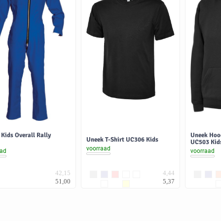
Kids Overall Rally
Uneek Hoo
Uneek T-Shirt UC306 Kids
UC503 Kid
voorraad
aad
voorraad
42,15
4,44
51,00
5,37