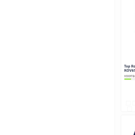
Top Ro
KOV65
voorr