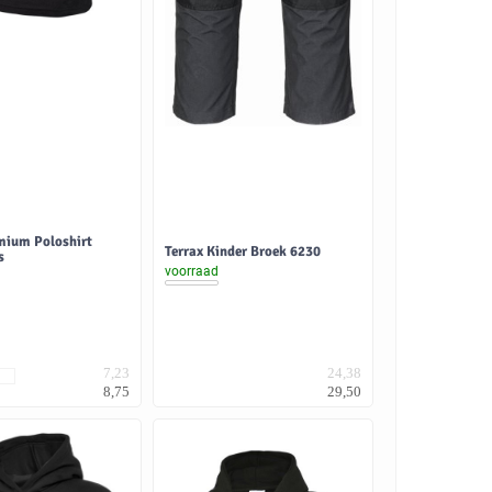
mium Poloshirt
Terrax Kinder Broek 6230
s
voorraad
7,23
24,38
8,75
29,50