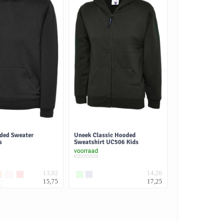
ded Sweater
Uneek Classic Hooded
s
Sweatshirt UC506 Kids
voorraad
13,02
14,26
15,75
17,25