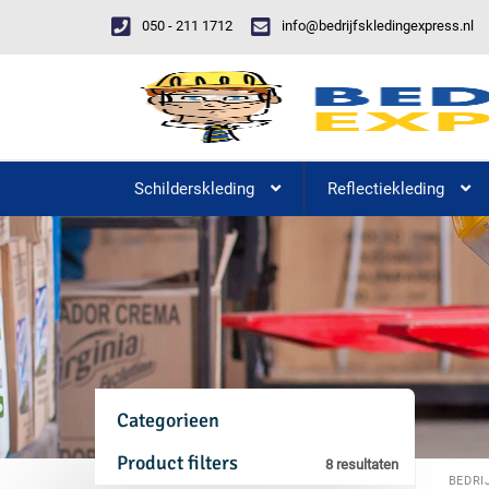
050 - 211 1712
info@bedrijfskledingexpress.nl
Schilderskleding
Reflectiekleding
Categorieen
Product filters
8 resultaten
BEDRI