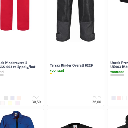
ck Kinderoverall
Uneek Pre
Terrax Kinder Overall 6229
35-003 rally poly/kat
UC103 Kid
voorraad
aad
voorraad
25,21
29,75
30,50
36,00