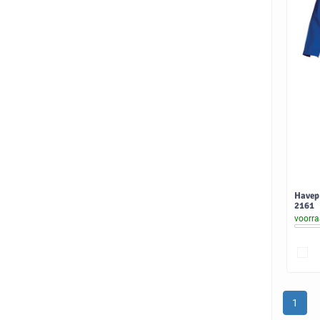
Havep 
2161
voorr
1