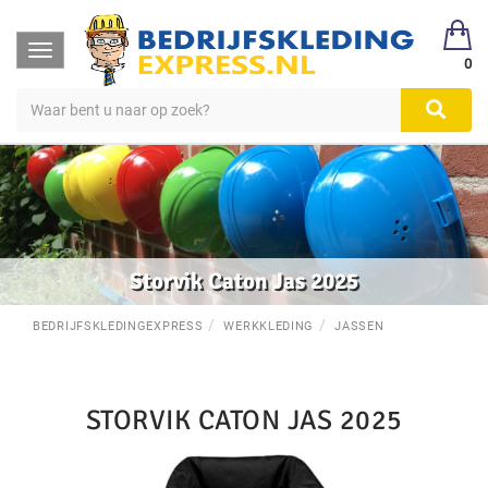
Toggle
0
navigation
Storvik Caton Jas 2025
BEDRIJFSKLEDINGEXPRESS
WERKKLEDING
JASSEN
STORVIK CATON JAS 2025