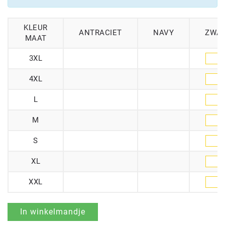
KLEUR
ANTRACIET
NAVY
ZWA
MAAT
3XL
4XL
L
M
S
XL
XXL