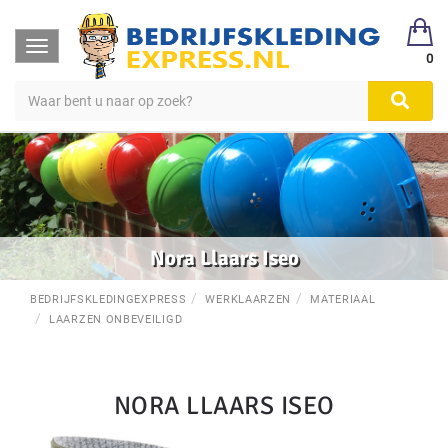
Toggle
0
navigation
Nora Llaars Iseo
BEDRIJFSKLEDINGEXPRESS
WERKLAARZEN
MATERIAAL
LAARZEN ONBEVEILIGD
NORA LLAARS ISEO