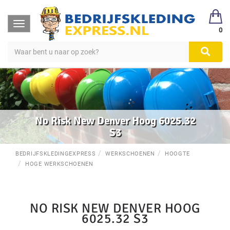
Toggle
0
navigation
No Risk New Denver Hoog 6025.32
S3
BEDRIJFSKLEDINGEXPRESS
WERKSCHOENEN
HOOGTE
HOGE WERKSCHOENEN
NO RISK NEW DENVER HOOG
6025.32 S3