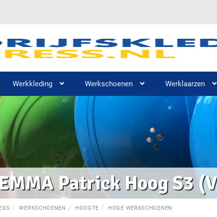
Werkkleding
Werkschoenen
Werklaarzen
EMMA Patrick Hoog S3 (
ESS
WERKSCHOENEN
HOOGTE
HOGE WERKSCHOENEN