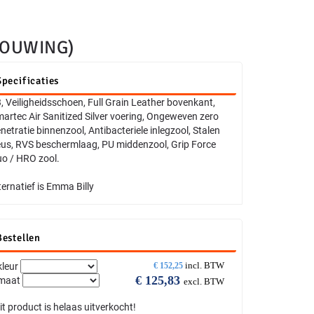
BOUWING)
Specificaties
, Veiligheidsschoen, Full Grain Leather bovenkant,
artec Air Sanitized Silver voering, Ongeweven zero
netratie binnenzool, Antibacteriele inlegzool, Stalen
us, RVS beschermlaag, PU middenzool, Grip Force
o / HRO zool.
ternatief is Emma Billy
Bestellen
incl. BTW
kleur
€
152,25
€
125,83
maat
excl. BTW
it product is helaas uitverkocht!