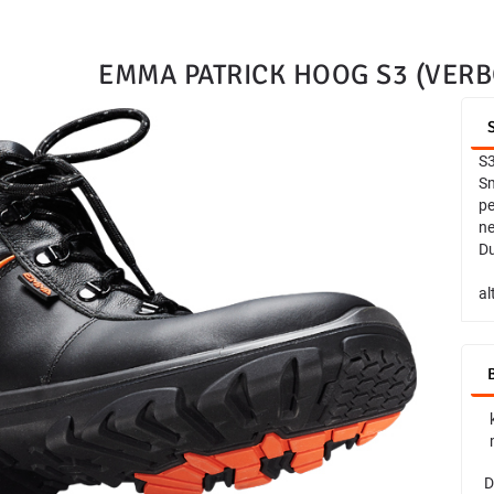
EMMA PATRICK HOOG S3 (VER
S3
Sm
pe
ne
Du
al
D