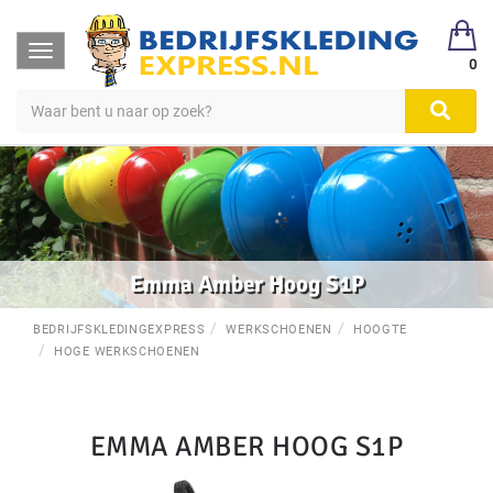
Toggle
0
navigation
Emma Amber Hoog S1P
BEDRIJFSKLEDINGEXPRESS
WERKSCHOENEN
HOOGTE
HOGE WERKSCHOENEN
EMMA AMBER HOOG S1P