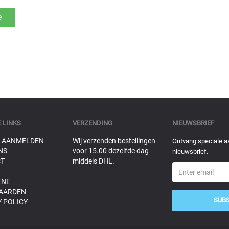
 LINKS
VERZENDING
NIEUWSBRIEF
 AANMELDEN
Wij verzenden bestellingen
Ontvang speciale a
NS
voor 15.00 dezelfde dag
nieuwsbrief.
T
middels DHL.
ENE
AARDEN
SUB
 POLICY