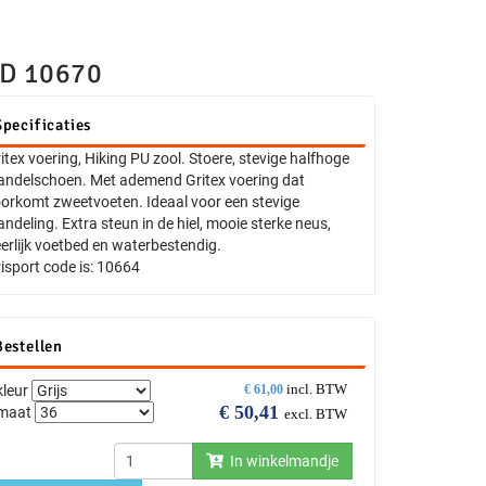
D 10670
Specificaties
itex voering, Hiking PU zool. Stoere, stevige halfhoge
ndelschoen. Met ademend Gritex voering dat
orkomt zweetvoeten. Ideaal voor een stevige
ndeling. Extra steun in de hiel, mooie sterke neus,
erlijk voetbed en waterbestendig.
isport code is: 10664
Bestellen
incl. BTW
kleur
€
61,00
€
50,41
maat
excl. BTW
In winkelmandje