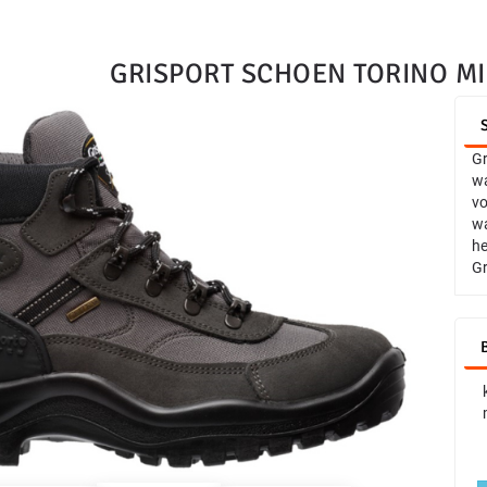
GRISPORT SCHOEN TORINO MI
Gr
wa
vo
wa
he
Gr