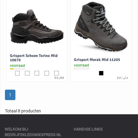
Grisport Schoen Torino Mid
Grisport Merak Mid 11205
10670
voorraad
voorraad
50,41
88,64
61,00
107,25
1
Totaal 8 producten
WELKOM BIJ
HANDIGE LINKS
BEDRIJFSKLEDINGEXPRESS.NL