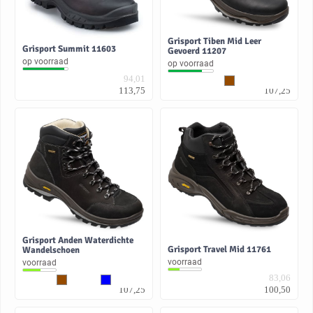
Grisport Tiben Mid Leer
Grisport Summit 11603
Gevoerd 11207
op voorraad
op voorraad
94,01
88,64
113,75
107,25
Grisport Anden Waterdichte
Grisport Travel Mid 11761
Wandelschoen
voorraad
voorraad
88,64
83,06
107,25
100,50