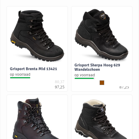
Grisport Sherpa Hoog 629
Grisport Brenta Mid 13421
Wandelschoen
op voorraad
op voorraad
80,37
72,11
97,25
87,25