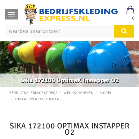
Toggle
0
navigation
Sika 172100 OptimaX Instapper O2
BEDRIJFSKLEDINGEXPRESS
WERKSCHOENEN
MODEL
INSTAP WERKSCHOENEN
SIKA 172100 OPTIMAX INSTAPPER
O2