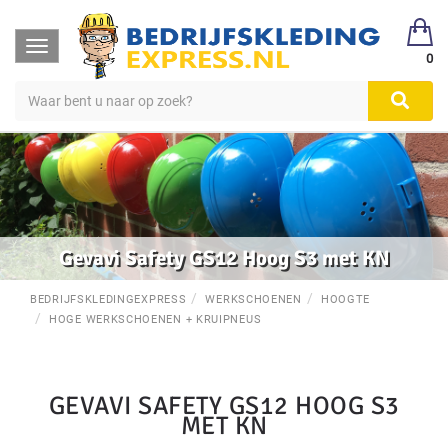
Toggle
0
navigation
Gevavi Safety GS12 Hoog S3 met KN
BEDRIJFSKLEDINGEXPRESS
WERKSCHOENEN
HOOGTE
HOGE WERKSCHOENEN + KRUIPNEUS
GEVAVI SAFETY GS12 HOOG S3
MET KN