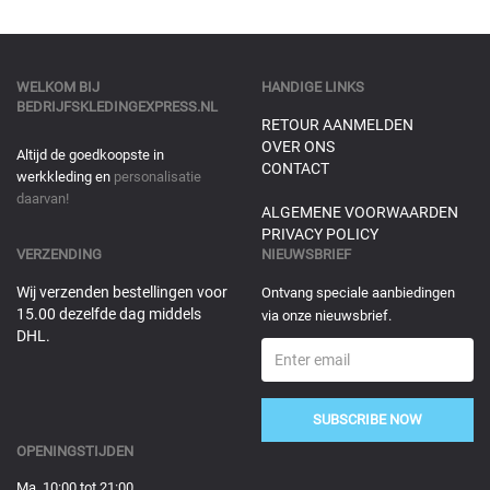
WELKOM BIJ
HANDIGE LINKS
BEDRIJFSKLEDINGEXPRESS.NL
RETOUR AANMELDEN
OVER ONS
Altijd de goedkoopste in
CONTACT
werkkleding en
personalisatie
daarvan!
ALGEMENE VOORWAARDEN
PRIVACY POLICY
VERZENDING
NIEUWSBRIEF
Wij verzenden bestellingen voor
Ontvang speciale aanbiedingen
15.00 dezelfde dag middels
via onze nieuwsbrief.
DHL.
SUBSCRIBE NOW
OPENINGSTIJDEN
Ma 10:00 tot 21:00