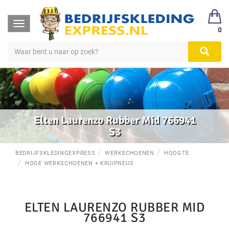
Toggle
0
navigation
Elten Laurenzo Rubber Mid 766941
S3
BEDRIJFSKLEDINGEXPRESS
WERKSCHOENEN
HOOGTE
HOGE WERKSCHOENEN + KRUIPNEUS
ELTEN LAURENZO RUBBER MID
766941 S3