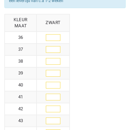
een levertijd van c.a 1-2 weken
KLEUR
ZWART
MAAT
36
37
38
39
40
41
42
43