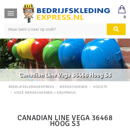
Toggle
0
navigation
Canadian Line Vega 36468 Hoog S3
BEDRIJFSKLEDINGEXPRESS
WERKSCHOENEN
HOOGTE
HOGE WERKSCHOENEN + KRUIPNEUS
CANADIAN LINE VEGA 36468
HOOG S3