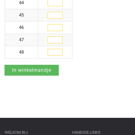
44
45
46
47
48
WELKOM BIJ
HANDIGE LINKS