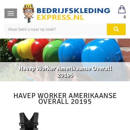
Toggle
0
navigation
Havep Worker Amerikaanse Overall
20195
HAVEP WORKER AMERIKAANSE
OVERALL 20195