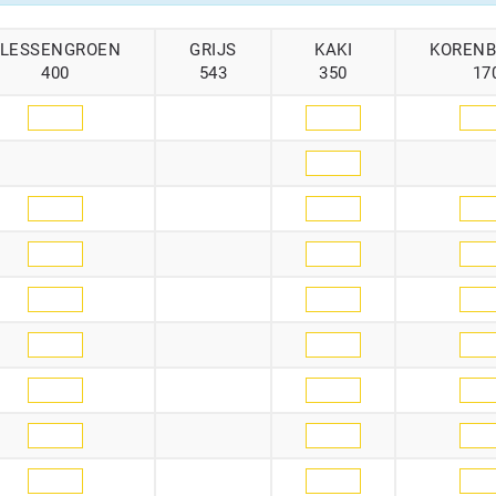
FLESSENGROEN
GRIJS
KAKI
KOREN
400
543
350
17