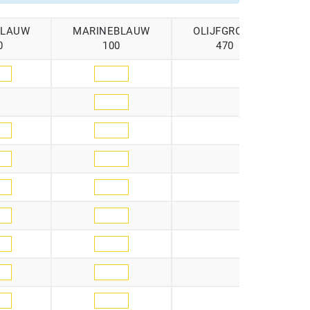
BLAUW
MARINEBLAUW
OLIJFGROEN
O
0
100
470