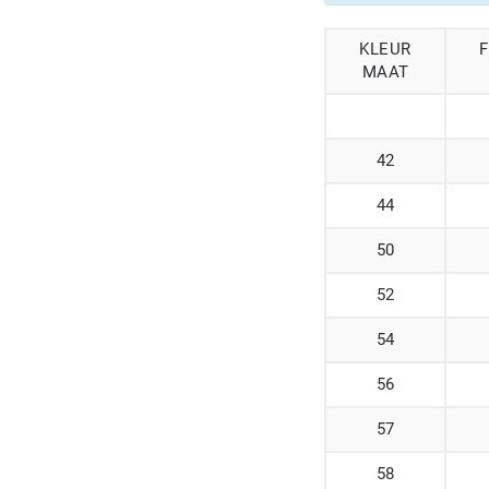
KLEUR
MAAT
42
44
50
52
54
56
57
58