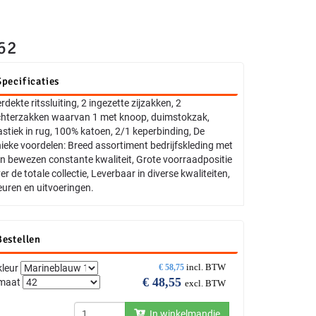
62
Specificaties
rdekte ritssluiting, 2 ingezette zijzakken, 2
hterzakken waarvan 1 met knoop, duimstokzak,
astiek in rug, 100% katoen, 2/1 keperbinding, De
ieke voordelen: Breed assortiment bedrijfskleding met
n bewezen constante kwaliteit, Grote voorraadpositie
er de totale collectie, Leverbaar in diverse kwaliteiten,
euren en uitvoeringen.
Bestellen
incl. BTW
kleur
€
58,75
€
48,55
maat
excl. BTW
In winkelmandje