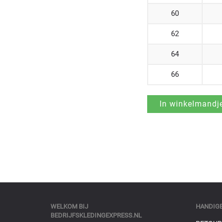
60
62
64
66
WELKOM BIJ
HANDIGE
BEDRIJFSKLEDINGEXPRESS.NL