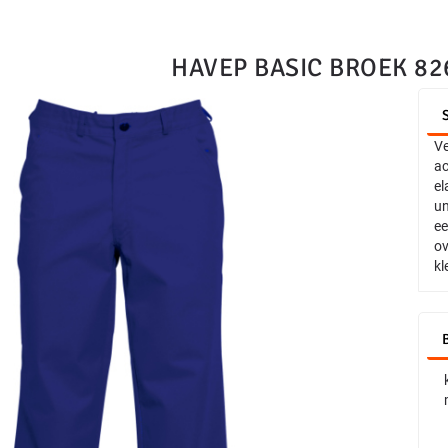
HAVEP BASIC BROEK 82
Ve
ac
el
un
ee
ov
kl