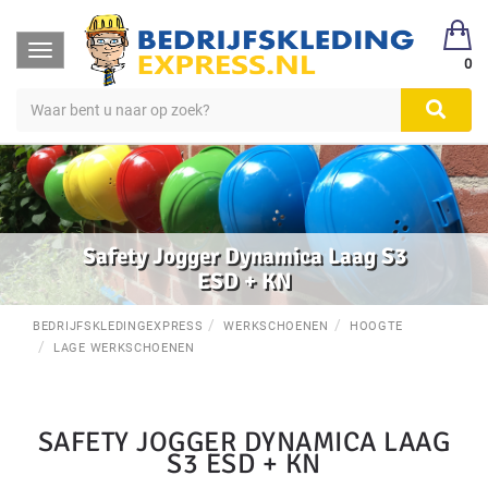
Toggle
0
navigation
Safety Jogger Dynamica Laag S3
ESD + KN
BEDRIJFSKLEDINGEXPRESS
WERKSCHOENEN
HOOGTE
LAGE WERKSCHOENEN
SAFETY JOGGER DYNAMICA LAAG
S3 ESD + KN