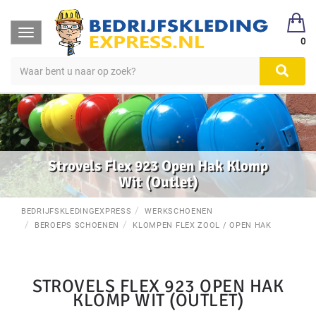
Toggle
0
navigation
Strovels Flex 923 Open Hak Klomp
Wit (Outlet)
BEDRIJFSKLEDINGEXPRESS
WERKSCHOENEN
BEROEPS SCHOENEN
KLOMPEN FLEX ZOOL / OPEN HAK
STROVELS FLEX 923 OPEN HAK
KLOMP WIT (OUTLET)