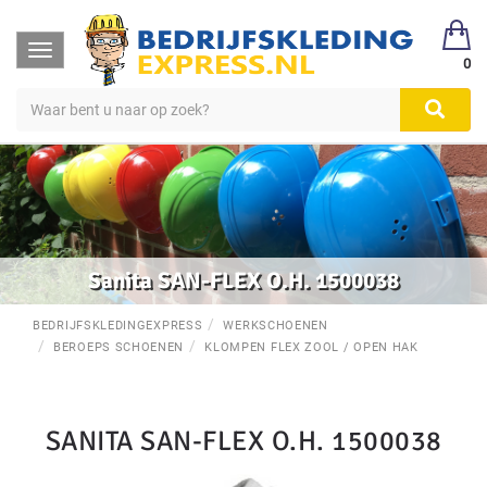
Toggle
0
navigation
Sanita SAN-FLEX O.H. 1500038
BEDRIJFSKLEDINGEXPRESS
WERKSCHOENEN
BEROEPS SCHOENEN
KLOMPEN FLEX ZOOL / OPEN HAK
SANITA SAN-FLEX O.H. 1500038