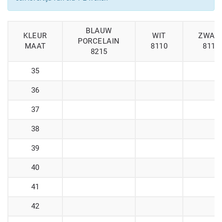
BLAUW
KLEUR
WIT
ZWAR
PORCELAIN
MAAT
8110
8112
8215
35
36
37
38
39
40
41
42