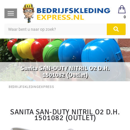
Toggle
0
navigation
Sanita SAN-DUTY NITRIL O2 D.H.
1501082 (Outlet)
BEDRIJFSKLEDINGEXPRESS
SANITA SAN-DUTY NITRIL O2 D.H.
1501082 (OUTLET)