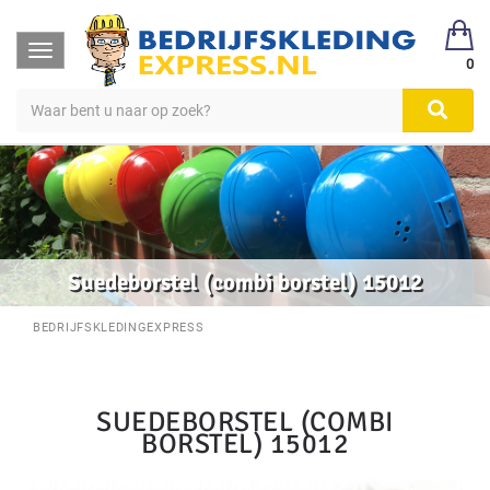
Toggle
0
navigation
Suedeborstel (combi borstel) 15012
BEDRIJFSKLEDINGEXPRESS
SUEDEBORSTEL (COMBI
BORSTEL) 15012