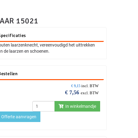
AAR 15021
Specificaties
uten laarzenknecht, vereenvoudigd het uittrekken
n de laarzen en schoenen.
Bestellen
incl. BTW
€
9,15
€
7,56
excl. BTW
In winkelmandje
Offerte aanvragen