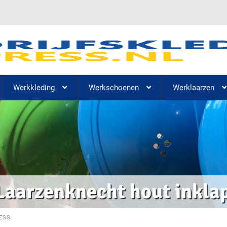
Werkkleding
Werkschoenen
Werklaarzen
Laarzenknecht hout inkla
ESS