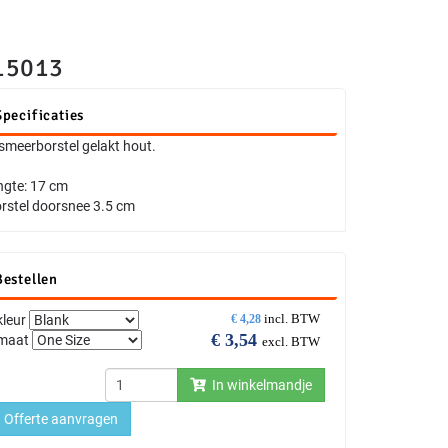
15013
Specificaties
smeerborstel gelakt hout.
ngte: 17 cm
rstel doorsnee 3.5 cm
Bestellen
incl. BTW
kleur
€
4,28
€
3,54
maat
excl. BTW
In winkelmandje
Offerte aanvragen