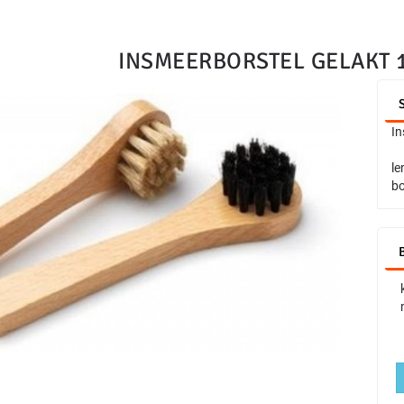
INSMEERBORSTEL GELAKT 
In
le
bo