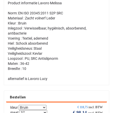
Product informatie Lavoro Melissa
Norm: EN ISO 20345:2011 S2P SRC
Materiaal : Zacht volnerf Leder
Kleur : Bruin
Inlegzool : Verwisselbaar, hygiënisch, absorberend,
antibacterie
Voering : Textiel, ademend
Hiel : Schock absorberend
Veiligheidsneus: Staal
Veiligheidszool: Kevlar
Loopzool : PU, SRC Antislipnorm
Maten : 36-42
Breedte : 10
alternatief is Lavoro Lucy
Bestellen
incl. BTW
kleur
€
118,75
€
98,14
maat
excl. BTW