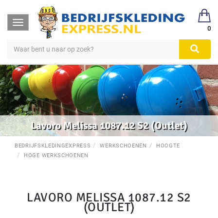
Toggle
0
navigation
Lavoro Melissa 1087.12 S2 (Outlet)
BEDRIJFSKLEDINGEXPRESS
WERKSCHOENEN
HOOGTE
HOGE WERKSCHOENEN
LAVORO MELISSA 1087.12 S2
(OUTLET)