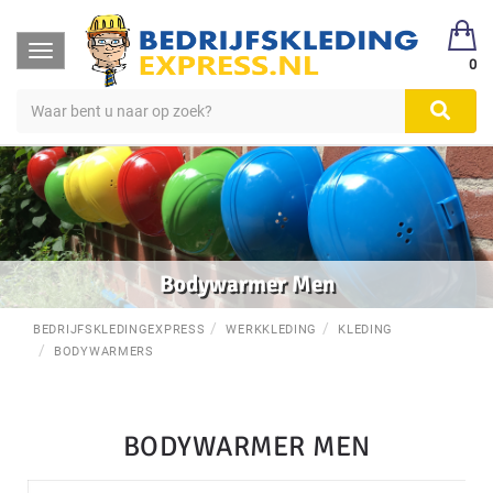
Toggle
0
navigation
Bodywarmer Men
BEDRIJFSKLEDINGEXPRESS
WERKKLEDING
KLEDING
BODYWARMERS
BODYWARMER MEN