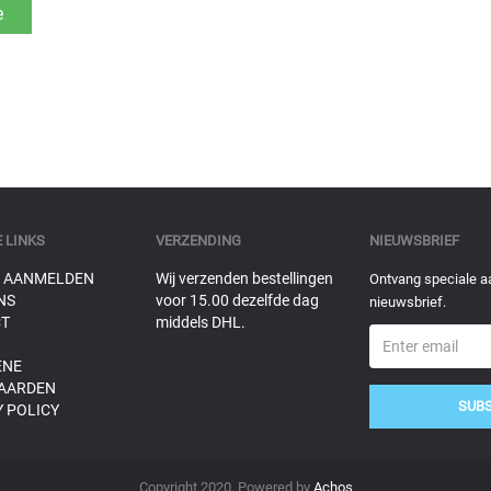
 LINKS
VERZENDING
NIEUWSBRIEF
 AANMELDEN
Wij verzenden bestellingen
Ontvang speciale a
NS
voor 15.00 dezelfde dag
nieuwsbrief.
T
middels DHL.
ENE
AARDEN
SUB
 POLICY
Copyright 2020. Powered by
Achos