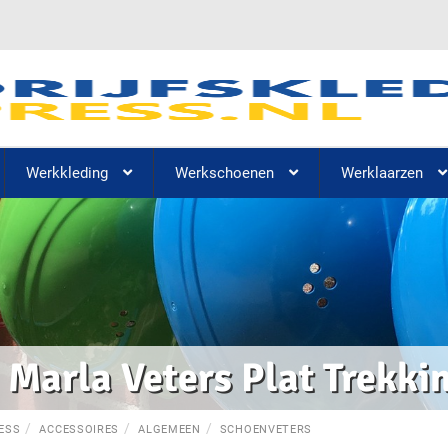
Werkkleding
Werkschoenen
Werklaarzen
Marla Veters Plat Trekkin
ESS
ACCESSOIRES
ALGEMEEN
SCHOENVETERS