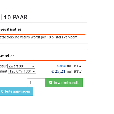
| 10 PAAR
Specificaties
atte trekking veters Wordt per 10 blisters verkocht.
Bestellen
incl. BTW
kleur
€
30,50
€
25,21
maat
excl. BTW
In winkelmandje
Offerte aanvragen