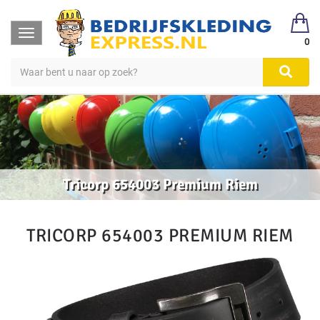
Toggle
0
navigation
Tricorp 654003 Premium Riem
TRICORP 654003 PREMIUM RIEM