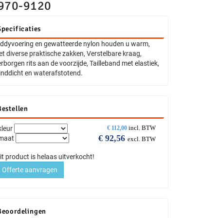
970-9120
Specificaties
ddyvoering en gewatteerde nylon houden u warm,
t diverse praktische zakken, Verstelbare kraag,
rborgen rits aan de voorzijde, Tailleband met elastiek,
nddicht en waterafstotend.
Bestellen
incl. BTW
kleur
€
112,00
€
92,56
maat
excl. BTW
it product is helaas uitverkocht!
Offerte aanvragen
Beoordelingen