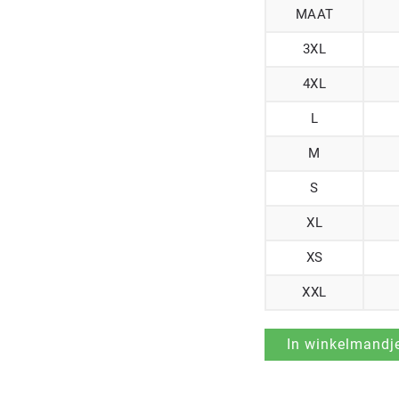
MAAT
3XL
4XL
L
M
S
XL
XS
XXL