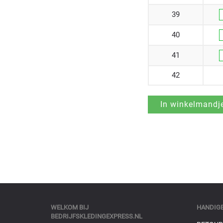
39
40
41
42
WELKOM BIJ
HANDIGE
BEDRIJFSKLEDINGEXPRESS.NL