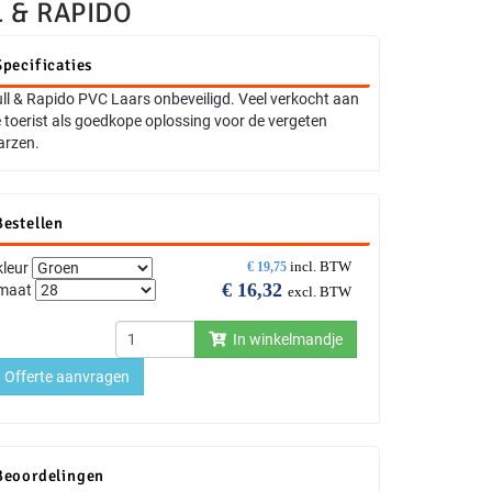
 & RAPIDO
Specificaties
ll & Rapido PVC Laars onbeveiligd. Veel verkocht aan
 toerist als goedkope oplossing voor de vergeten
arzen.
Bestellen
incl. BTW
kleur
€
19,75
€
16,32
maat
excl. BTW
In winkelmandje
Offerte aanvragen
Beoordelingen