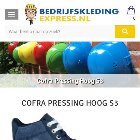
Toggle
0
navigation
Cofra Pressing Hoog S3
COFRA PRESSING HOOG S3