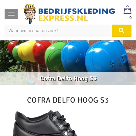
Toggle
0
navigation
Cofra Delfo Hoog S3
COFRA DELFO HOOG S3