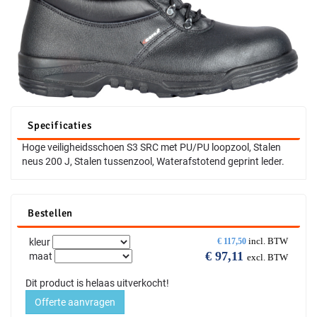
Specificaties
Hoge veiligheidsschoen S3 SRC met PU/PU loopzool, Stalen
neus 200 J, Stalen tussenzool, Waterafstotend geprint leder.
Bestellen
incl. BTW
kleur
€
117,50
€
97,11
maat
excl. BTW
Dit product is helaas uitverkocht!
Offerte aanvragen