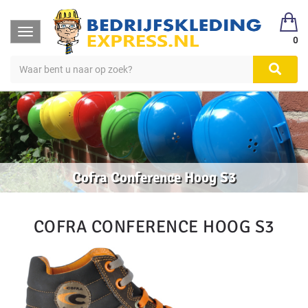
Toggle
0
navigation
Cofra Conference Hoog S3
COFRA CONFERENCE HOOG S3