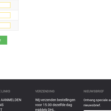
 LINKS
VERZENDING
NIEUWSBRIEF
 AANMELDEN
Wij verzenden bestellingen
Ontvang speciale a
NS
voor 15.00 dezelfde dag
nieuwsbrief.
T
middels DHL.