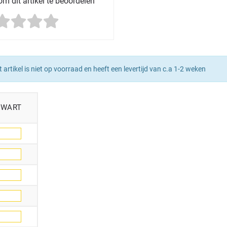
m dit artikel te beoordelen
t artikel is niet op voorraad en heeft een levertijd van c.a 1-2 weken
ZWART