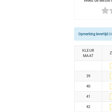
Wees de eerste o
Opmerking levertijd
Di
KLEUR
MAAT
39
40
41
42