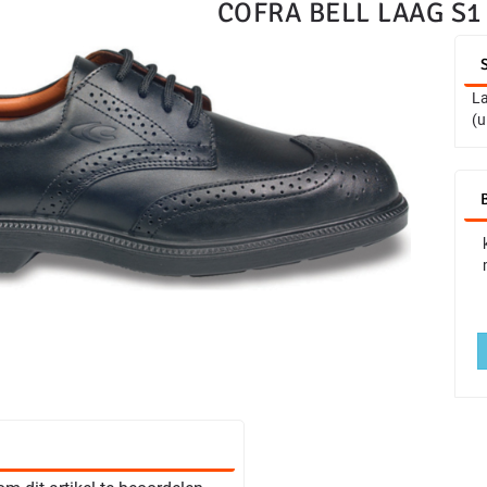
COFRA BELL LAAG S1
La
(u