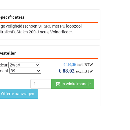
Specificaties
ge veiligheidsschoen S1 SRC met PU loopzool
ltralicht), Stalen 200 J neus, Volnerfleder.
Bestellen
incl. BTW
kleur
€
106,50
€
88,02
maat
excl. BTW
In winkelmandje
Offerte aanvragen