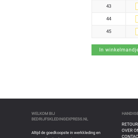
43
44
45
WELKOM BIJ
HANDIGE
BEDRIJFSKLEDINGEXPRESS.NL
RETOUR
OVER O
Altijd de goedkoopste in werkkleding en
CONTAC