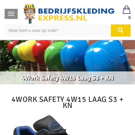
Toggle
0
navigation
4Work Safety 4W15 Laag S3 + KN
4WORK SAFETY 4W15 LAAG S3 +
KN