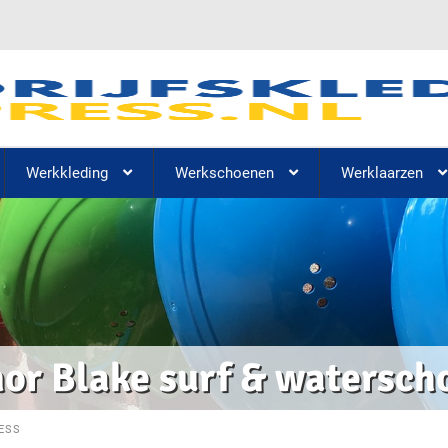
Werkkleding
Werkschoenen
Werklaarzen
or Blake surf & watersc
ESS