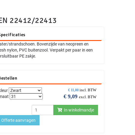
EN 22412/22413
Specificaties
ter/strandschoen. Bovenzijde van neopreen en
sh nylon, PVC buitenzool. Verpakt per paar in een
rsluitbaar PE zakje.
Bestellen
incl. BTW
kleur
€
11,00
€
9,09
maat
excl. BTW
In winkelmandje
Offerte aanvragen