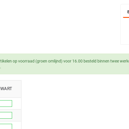
tikelen op voorraad (groen omlijnd) voor 16.00 besteld binnen twee werk
.
ZWART