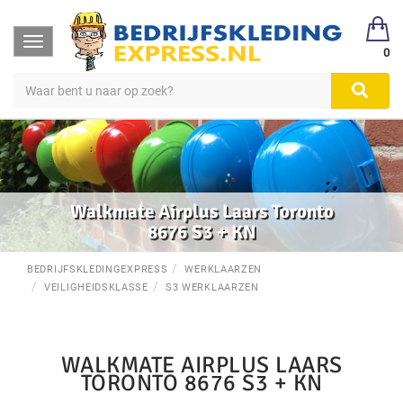
Toggle
0
navigation
Walkmate Airplus Laars Toronto
8676 S3 + KN
BEDRIJFSKLEDINGEXPRESS
WERKLAARZEN
VEILIGHEIDSKLASSE
S3 WERKLAARZEN
WALKMATE AIRPLUS LAARS
TORONTO 8676 S3 + KN