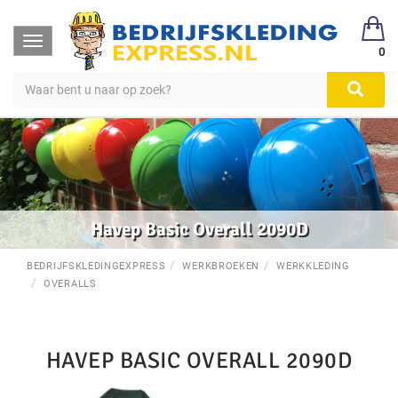
Toggle
0
navigation
Havep Basic Overall 2090D
BEDRIJFSKLEDINGEXPRESS
WERKBROEKEN
WERKKLEDING
OVERALLS
HAVEP BASIC OVERALL 2090D