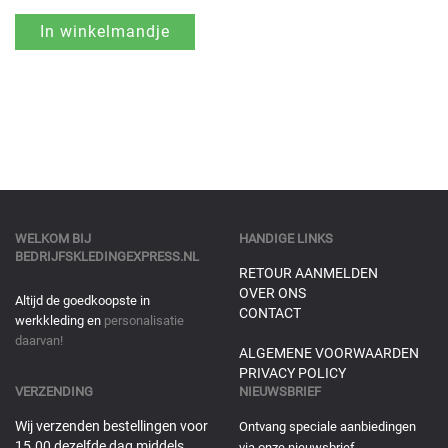
WELKOM BIJ
HANDIGE LINKS
BEDRIJFSKLEDINGEXPRESS.NL
RETOUR AANMELDEN
OVER ONS
Altijd de goedkoopste in
CONTACT
werkkleding en
personalisatie
daarvan!
ALGEMENE VOORWAARDEN
PRIVACY POLICY
VERZENDING
NIEUWSBRIEF
Wij verzenden bestellingen voor
Ontvang speciale aanbiedingen
15.00 dezelfde dag middels
via onze nieuwsbrief.