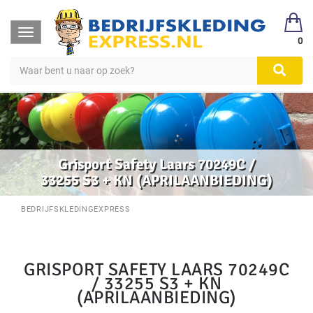
Toggle
0
navigation
Grisport Safety Laars 70249C /
33255 S3 + KN (APRILAANBIEDING)
BEDRIJFSKLEDINGEXPRESS
GRISPORT SAFETY LAARS 70249C
/ 33255 S3 + KN
(APRILAANBIEDING)