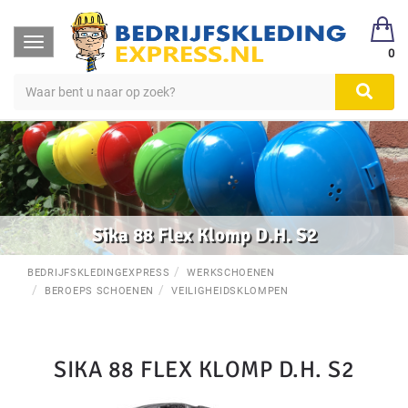
Toggle
0
navigation
Sika 88 Flex Klomp D.H. S2
BEDRIJFSKLEDINGEXPRESS
WERKSCHOENEN
BEROEPS SCHOENEN
VEILIGHEIDSKLOMPEN
SIKA 88 FLEX KLOMP D.H. S2