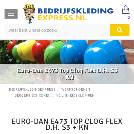
Toggle
0
navigation
Euro-Dan E473 Top Clog Flex D.H. S3
+ KN
BEDRIJFSKLEDINGEXPRESS
WERKSCHOENEN
BEROEPS SCHOENEN
VEILIGHEIDSKLOMPEN
EURO-DAN E473 TOP CLOG FLEX
D.H. S3 + KN