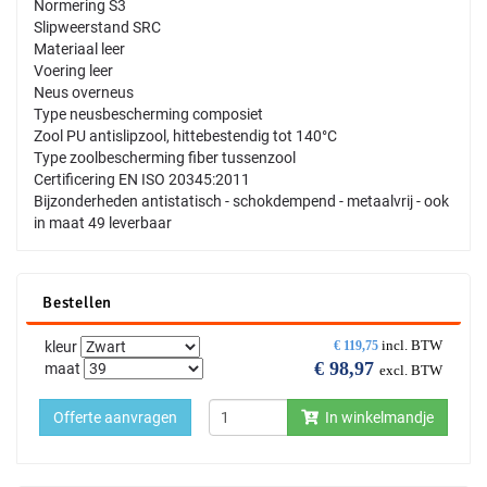
Normering S3
Slipweerstand SRC
Materiaal leer
Voering leer
Neus overneus
Type neusbescherming composiet
Zool PU antislipzool, hittebestendig tot 140°C
Type zoolbescherming fiber tussenzool
Certificering EN ISO 20345:2011
Bijzonderheden antistatisch - schokdempend - metaalvrij - ook
in maat 49 leverbaar
Bestellen
incl. BTW
kleur
€
119,75
€
98,97
maat
excl. BTW
Offerte aanvragen
In winkelmandje