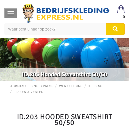
Toggle
0
navigation
ID.203 Hooded Sweatshirt 50/50
BEDRIJFSKLEDINGEXPRESS
WERKKLEDING
KLEDING
TRUIEN & VESTEN
ID.203 HOODED SWEATSHIRT
50/50