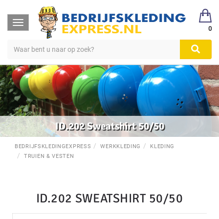
Toggle
0
navigation
ID.202 Sweatshirt 50/50
BEDRIJFSKLEDINGEXPRESS
WERKKLEDING
KLEDING
TRUIEN & VESTEN
ID.202 SWEATSHIRT 50/50