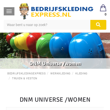
Toggle
0
navigation
DNM Universe /women
BEDRIJFSKLEDINGEXPRESS
WERKKLEDING
KLEDING
TRUIEN & VESTEN
DNM UNIVERSE /WOMEN