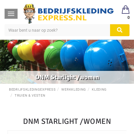
Toggle
0
navigation
DNM Starlight /women
BEDRIJFSKLEDINGEXPRESS
WERKKLEDING
KLEDING
TRUIEN & VESTEN
DNM STARLIGHT /WOMEN