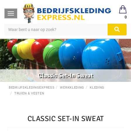
Toggle
0
navigation
Classic Set-In Sweat
BEDRIJFSKLEDINGEXPRESS
WERKKLEDING
KLEDING
TRUIEN & VESTEN
CLASSIC SET-IN SWEAT