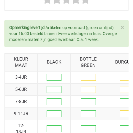
×
Opmerking levertijd
Artikelen op voorraad (groen omlijnd)
voor 16.00 besteld binnen twee werkdagen in huis. Overige
modellen/maten zijn goed leverbaar. C.a. 1 week.
KLEUR
BOTTLE
BLACK
BURGU
MAAT
GREEN
3-4JR
5-6JR
7-8JR
9-11JR
12-
13JR