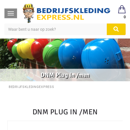
Toggle
0
navigation
DNM Plug In /men
BEDRIJFSKLEDINGEXPRESS
DNM PLUG IN /MEN