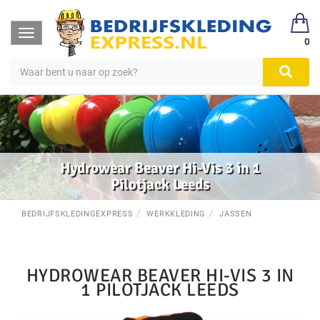
Toggle
0
navigation
Hydrowear Beaver Hi-Vis 3 in 1
Pilotjack Leeds
BEDRIJFSKLEDINGEXPRESS
WERKKLEDING
JASSEN
HYDROWEAR BEAVER HI-VIS 3 IN
1 PILOTJACK LEEDS