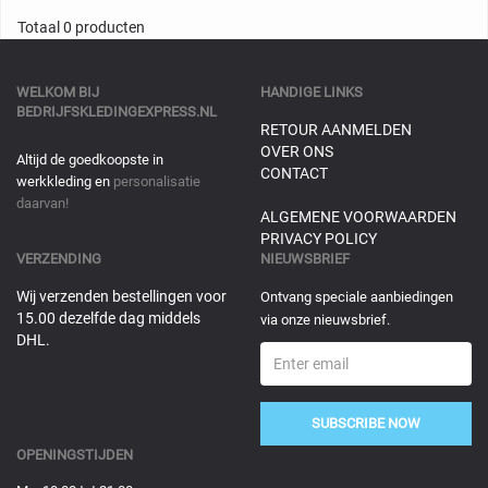
Totaal 0 producten
WELKOM BIJ
HANDIGE LINKS
BEDRIJFSKLEDINGEXPRESS.NL
RETOUR AANMELDEN
OVER ONS
Altijd de goedkoopste in
CONTACT
werkkleding en
personalisatie
daarvan!
ALGEMENE VOORWAARDEN
PRIVACY POLICY
VERZENDING
NIEUWSBRIEF
Wij verzenden bestellingen voor
Ontvang speciale aanbiedingen
15.00 dezelfde dag middels
via onze nieuwsbrief.
DHL.
SUBSCRIBE NOW
OPENINGSTIJDEN