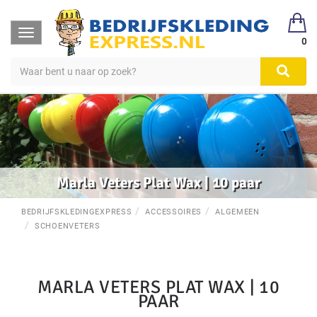
Toggle
0
navigation
Marla Veters Plat Wax | 10 paar
BEDRIJFSKLEDINGEXPRESS
ACCESSOIRES
ALGEMEEN
SCHOENVETERS
MARLA VETERS PLAT WAX | 10
PAAR