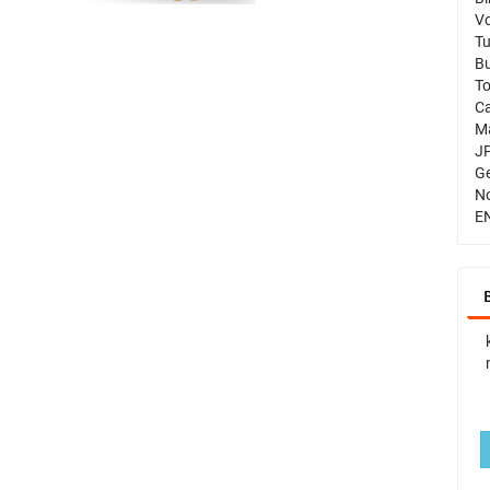
V
Tu
Bu
To
Ca
Ma
JP
Ge
N
EN