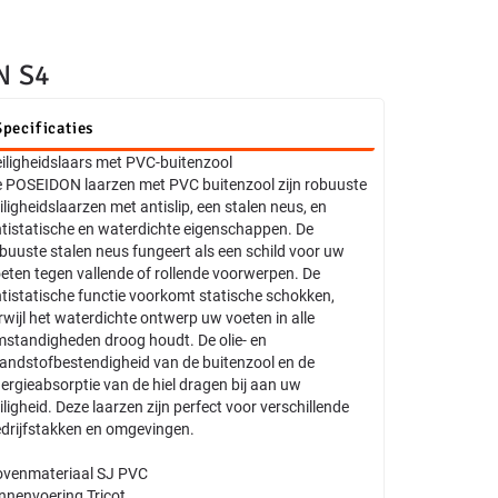
N S4
Specificaties
iligheidslaars met PVC-buitenzool
 POSEIDON laarzen met PVC buitenzool zijn robuuste
iligheidslaarzen met antislip, een stalen neus, en
tistatische en waterdichte eigenschappen. De
buuste stalen neus fungeert als een schild voor uw
eten tegen vallende of rollende voorwerpen. De
tistatische functie voorkomt statische schokken,
rwijl het waterdichte ontwerp uw voeten in alle
standigheden droog houdt. De olie- en
andstofbestendigheid van de buitenzool en de
ergieabsorptie van de hiel dragen bij aan uw
iligheid. Deze laarzen zijn perfect voor verschillende
drijfstakken en omgevingen.
venmateriaal SJ PVC
nnenvoering Tricot