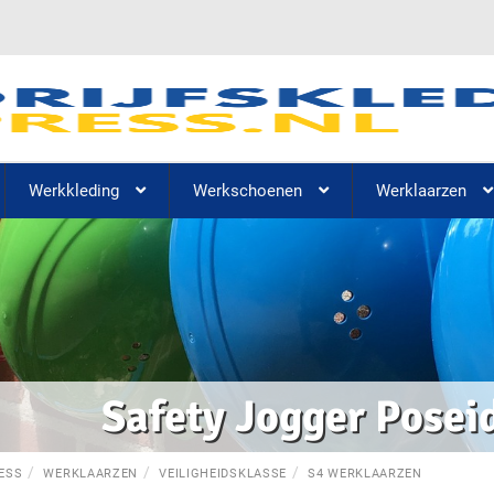
Werkkleding
Werkschoenen
Werklaarzen
Safety Jogger Posei
ESS
WERKLAARZEN
VEILIGHEIDSKLASSE
S4 WERKLAARZEN