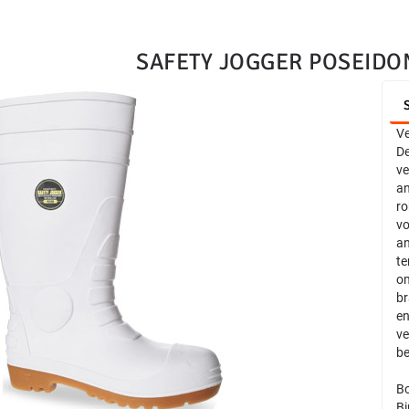
SAFETY JOGGER POSEIDO
Ve
De
ve
an
ro
vo
an
te
om
br
en
ve
be
Bo
Bi