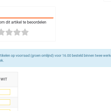
m dit artikel te beoordelen
tikelen op voorraad (groen omlijnd) voor 16.00 besteld binnen twee werk
ek.
WIT