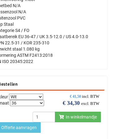
oetbed N/A
ssenzool N/A
itenzool PVC
p Staal
tegorie S4 / FO
atbereik EU 36-47 / UK 3.5-12.0 / US 4.0-13.0
N 22.5-31 / KOR 235-310
wicht staal 1.080 kg
ormering ASTM F2413:2018
 ISO 20345:2022
Bestellen
incl. BTW
kleur
€
41,50
€
34,30
maat
excl. BTW
In winkelmandje
Offerte aanvragen