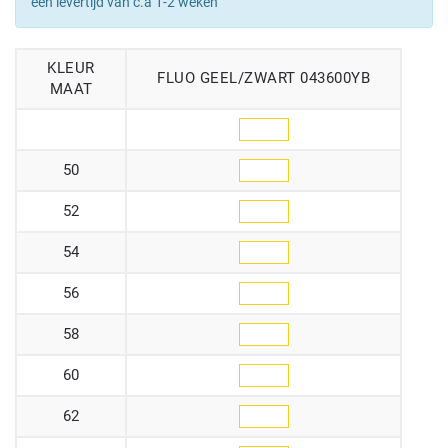
een levertijd van c.a 1-2 weken
KLEUR
FLUO GEEL/ZWART 043600YB
MAAT
50
52
54
56
58
60
62