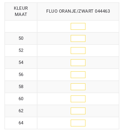
KLEUR
FLUO ORANJE/ZWART 044463
MAAT
50
52
54
56
58
60
62
64